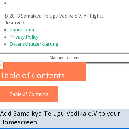
Members
© 2018 Samaikya Telugu Vedika e.V, All Rights
Donations
Reserved.
Life in Germany
Impressum
Privacy Policy
Login
Datenschutzerklärung
Manage consent
×
Table of Contents
Table of Contents
Add Samaikya Telugu Vedika e.V to your
Homescreen!