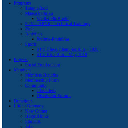
Programs
Telugu-Badi
Maasa Pathrika
Vedika FlipBooks
STV – APNRT Technical Trainings
Yoga
Activities
Pratima-Prathibha
Sports
STV Chess Championship – 2020
STV Kids Run – May 2019
Projects
Social Fund raising
Members
Members Benefits
Membership Form
Community
Classifieds
Discussion Forums
Donations
Life in Germany
New Comer
Helpful links
Students
Jobs